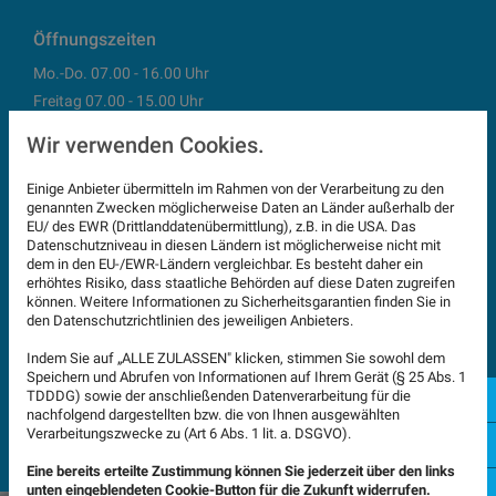
Öffnungszeiten
Mo.-Do. 07.00 - 16.00 Uhr
Freitag 07.00 - 15.00 Uhr
Pause 12.15 - 13.00 Uhr
Wir verwenden Cookies.
(außer Freitags)
Terminvereinbarung wird empfohlen
Einige Anbieter übermitteln im Rahmen von der Verarbeitung zu den
genannten Zwecken möglicherweise Daten an Länder außerhalb der
EU/ des EWR (Drittlanddatenübermittlung), z.B. in die USA. Das
Datenschutzniveau in diesen Ländern ist möglicherweise nicht mit
dem in den EU-/EWR-Ländern vergleichbar. Es besteht daher ein
erhöhtes Risiko, dass staatliche Behörden auf diese Daten zugreifen
können. Weitere Informationen zu Sicherheitsgarantien finden Sie in
Google Maps inaktiv
den Datenschutzrichtlinien des jeweiligen Anbieters.
Aufgrund Ihrer Cookie-Einstellungen
Indem Sie auf „ALLE ZULASSEN" klicken, stimmen Sie sowohl dem
kann dieses Modul nicht geladen
Speichern und Abrufen von Informationen auf Ihrem Gerät (§ 25 Abs. 1
werden.
072
TDDDG) sowie der anschließenden Datenverarbeitung für die
Wenn Sie dieses Modul sehen
nachfolgend dargestellten bzw. die von Ihnen ausgewählten
möchten, passen Sie bitte Ihre
Verarbeitungszwecke zu (Art 6 Abs. 1 lit. a. DSGVO).
E-M
Cookie-Einstellungen entsprechend
an.
Eine bereits erteilte Zustimmung können Sie jederzeit über den links
Fa
unten eingeblendeten Cookie-Button für die Zukunft widerrufen.