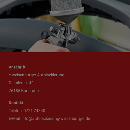
Anschrift
e.weisenburger Autolackierung
Daimlerstr. 49
76185 Karlsruhe
Kontakt
Telefon:
0721 74340
E-Mail:
info@autolackierung-weisenburger.de