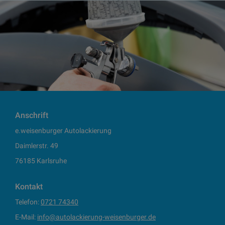
Anschrift
e.weisenburger Autolackierung
Daimlerstr. 49
76185 Karlsruhe
Kontakt
Telefon:
0721 74340
E-Mail:
info@autolackierung-weisenburger.de